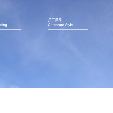
员工风采
ining
Corporate Style