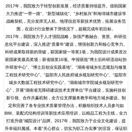
2017年，我院致力于转型创新发展，经济质量持续提升。借助国家
大力推进“一带一路”、“新型城镇化”、“乡村振兴”和海绵城市建设等
战略契机，充分发挥无人机、地理信息等新技术优势，拓展业务范
围，在设计行业整体下滑情况下，超额完成年初目标。
2017年，我院致力于人才强院战略，加强产教融合、资质、科研信
息化平台建设，深入推进“质量年”建设，增强创新力和核心竞争力。
科研成果取得新的突破，获国家级一等奖1项，为我院设计成果首次
获国家奖最高奖项；获省级奖16项。申报获批“博士后科研流动站协
作研发中心”、“博士后创业实践基地”、“湖南省城乡生态规划与修复
工程技术研究中心”、“益阳市人民政府城乡规划研究中心”、“益阳市
城乡大数据工程技术研究中心”、“湖南城市学院城乡规划研究中
心”，开展“湖南省无障碍建设技术支撑单位”平台建设，实施科技创
新引领、合作共赢机制，全方位支撑服务教学和地方城乡建设。制
定和完善了各专业技术质量管理办法，积极组织技术人员参与如
BIM、装配式结构培训等新技术应用培训，以精品工程为主线，全力
打造升级“城院设计”品牌。2017年，我院致力于企业文化建设，提
升幸福归属感。本着“关心群众，切实为职工办实事”的宗旨，保证职