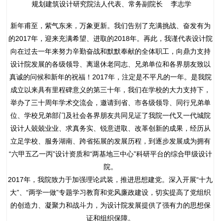
规划建筑设计研究院法人代表、常务副院长 李志学
新年甫至，紫气东来，万象更新。我们告别了充满挑战、奋发有为
的2017年，迎来充满希望、进取的2018年。再此，我谨代表设计院
向在过去一年来努力辛勤奋战和默默奉献的全体职工，向鼎力支持
设计院发展的各级领导、离退休老同志、兄弟单位和各界朋友致以
真诚的问候和新年的祝福！2017年，注定是不平凡的一年。是我院
成立以来具有里程碑意义的第三十年，我们在学校的大力支持下，
举办了三十周年学术交流会，邀请到省、市各级领导、同行兄弟单
位、学校兄弟部门及社会各界朋友共同见证了我院一代又一代城院
设计人兢兢业业、求真务实、锐意进取、改革创新的成果，经历从
立足学校、服务湖南、跨省拓展的发展历程，到逐步发展成为拥有
“六甲五乙一丙”设计资质和“两基地三中心”科研平台的综合甲级设计
院。
2017年，我院致力于加强理论武装，推进思想建党。深入开展“十九
大”、“两学一做”专题学习教育和党风廉政建设，切实提高了党组织
的创造力、凝聚力和战斗力，为设计院发展提供了强有力的思想保
证和组织保障。