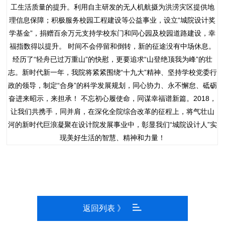
工生活质量的提升。利用自主研发的无人机航摄为洪涝灾区提供地
理信息保障；积极服务校园工程建设等公益事业，设立“城院设计奖
学基金”，捐赠百余万元支持学校东门和同心园及校园道路建设，幸
福指数得以提升。 时间不会停留和倒转，新的征途没有中场休息。
经历了“轻舟已过万重山”的快慰，更要追求“山登绝顶我为峰”的壮
志。新时代新一年，我院将紧紧围绕“十九大”精神、坚持学校党委行
政的领导，制定“合身”的科学发展规划，同心协力、永不懈怠、砥砺
奋进来昭示，来担承！ 不忘初心履使命，同谋幸福谱新篇。2018，
让我们共携手，同并肩，在深化全院综合改革的征程上，将气壮山
河的新时代巨浪凝聚在设计院发展事业中，彰显我们“城院设计人”实
现美好生活的智慧、精神和力量！
返回列表 》