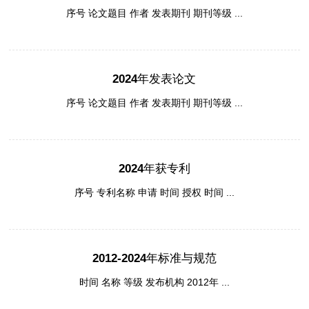
序号 论文题目 作者 发表期刊 期刊等级 ...
2024年发表论文
序号 论文题目 作者 发表期刊 期刊等级 ...
2024年获专利
序号 专利名称 申请 时间 授权 时间 ...
2012-2024年标准与规范
时间 名称 等级 发布机构 2012年 ...