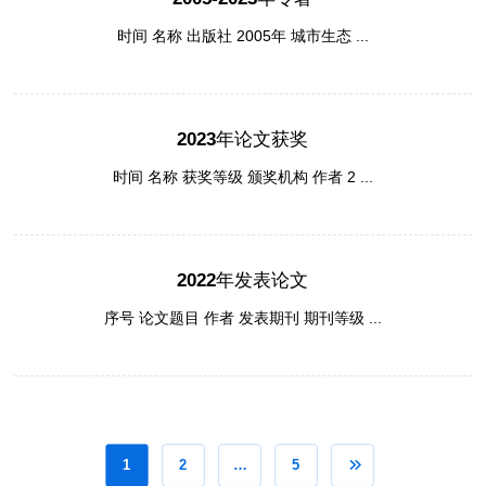
时间 名称 出版社 2005年 城市生态 ...
2023年论文获奖
时间 名称 获奖等级 颁奖机构 作者 2 ...
2022年发表论文
序号 论文题目 作者 发表期刊 期刊等级 ...
1
2
…
5