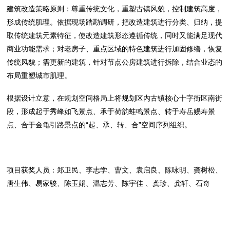
建筑改造策略原则：尊重传统文化，重塑古镇风貌，控制建筑高度，
形成传统肌理。依据现场踏勘调研，把改造建筑进行分类、归纳，提
取传统建筑元素特征，使改造建筑形态遵循传统，同时又能满足现代
商业功能需求；对老房子、重点区域的特色建筑进行加固修缮，恢复
传统风貌；需更新的建筑，针对节点公房建筑进行拆除，结合业态的
布局重塑城市肌理。
根据设计立意，在规划空间格局上将规划区内古镇核心十字街区南街
段，形成起于秀峰如飞景点、承于荷韵蛙鸣景点、转于寿岳赐寿景
点、合于金龟引路景点的“起、承、转、合”空间序列组织。
项目获奖人员：郑卫民、李志学、曹文、袁启良、陈咏明、龚树松、
唐生伟、易家骏、陈玉娟、温志芳、陈宇佳 、龚珍、龚轩、石奇