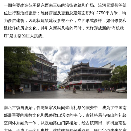
一期主要改造范围是东西南三街的沿街建筑和广场、沿河景观带等部
位进行整治或更新；维修房屋及更新总建筑面积约12750平方米，均
为多层建筑，因现状建筑建设参差不齐，立面形式多样，如何修复和
延续传统历史文化，并引入新兴风格的同时，怎样形成新的“有机秩
序”是面临的巨大挑战。
南岳古镇自唐始，伴随皇家及民间崇山礼祭的演变中，成为了中国南
部最重要的宗教文化和民俗敬山活动的中心，古镇格局与衡山的礼祭
空间体系融为一体，从祝融路山门牌楼始，经古镇南街、御街至南岳
大庙，形成了一个历史性、连续的祭拜敬香路线。项目定位未来的东