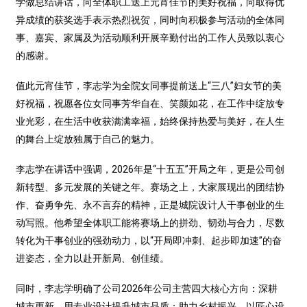
学做总结讲话，向全体职工送上元宵佳节的美好祝福，向取得优
异成绩的获奖选手表示热烈祝贺，同时向积极参与活动的全体同
事、嘉宾、家属及为活动顺利开展辛勤付出的工作人员致以衷心
的感谢。
值此元宵佳节，李志学为全院女同事提前送上“三八”妇女节的美
好祝福，祝愿各位女同事芳华自在、笑颜如花，在工作中绽放专
业光彩，在生活中收获满满幸福，始终保持热爱与美好，在人生
的舞台上绽放独属于自己的魅力。
李志学在讲话中强调，2026年是“十五五”开局之年，更是公司创
新转型、多元发展的关键之年。赛场之上，大家展现出的团结协
作、奋勇争先、永不言弃的精神，正是城院设计人干事创业的生
动写照。他希望全体职工能将赛场上的拼劲、韧劲与合力，尽数
转化为干事创业的强劲动力，以“开局即冲刺、起步即加速”的奋
进姿态，全力以赴开新局、创佳绩。
同时，李志学明确了公司2026年公司主营四大核心方向：深耕
城市更新，用专业设计提升城市品质；助力乡村振兴，以匠心设