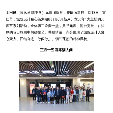
本网讯（通讯员 陈申奥）元宵团圆意，春暖向新行。3月3日元宵
佳节，城院设计精心策划组织了以“开新局、竞元宵” 为主题的元
宵节系列活动，全体职工欢聚一堂，共品元宵、同台竞技，在浓
厚的节日氛围中切磋技艺、共叙情谊，充分展现了城院设计人凝
心聚力、团结奋进、敢闯敢拼、朝气蓬勃的精神风貌。
正月十五 喜乐满人间