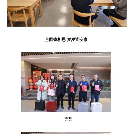
月圆寄相思 岁岁皆安康
一等奖