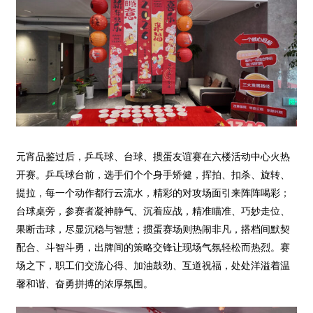
元宵品鉴过后，乒乓球、台球、
掼蛋
友谊赛在六楼活动中心火热
开赛。乒乓球台前，选手们个个身手矫健，挥拍、扣杀、旋转、
提拉，每一个动作都行云流水，精彩的对攻场面引来阵阵喝彩；
台球桌旁，参赛者凝神静气、沉着应战，精准瞄准、巧妙走位、
果断击球，尽显沉稳与智慧；掼蛋赛场则热闹非凡，搭档间默契
配合、斗智斗勇，出牌间的策略交锋让现场气氛轻松而热烈。赛
场之下，职工们交流心得、加油鼓劲、互道祝福，处处洋溢着温
馨和谐、奋勇拼搏的浓厚氛围。