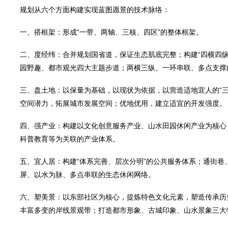
规划从六个方面构建实现蓝图愿景的技术脉络：
一、搭框架：形成“一带、两轴、三核、四区”的整体框架。
二、度经纬：合并规划国省道，保证生态肌底完整；构建“四横四
园野趣、都市观光四大主题步道；两横三纵、一环串联、多点支撑
三、盘土地：以保量为基础，以现状为依据，以营造适地宜人的“
空间潜力，拓展城市发展空间；优地优用，建立适宜的开发强度。
四、强产业：构建以文化创意服务产业、山水田园休闲产业为核心
科普教育等为关联的产业体系。
五、宜人居：构建“体系完善、层次分明”的公共服务体系；通街
屏、以水为脉、多点串联的生态休闲网络。
六、塑美景：以东部社区为核心，提炼特色文化元素，塑造传承历
丰富多变的岸线景观带；打造都市形象、古城印象、山水景象三大