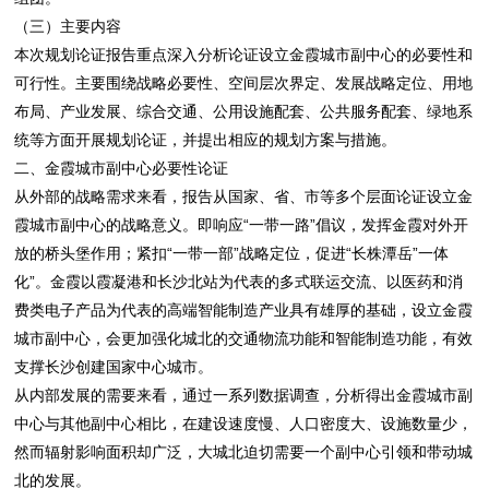
（三）主要内容
本次规划论证报告重点深入分析论证设立金霞城市副中心的必要性和
可行性。主要围绕战略必要性、空间层次界定、发展战略定位、用地
布局、产业发展、综合交通、公用设施配套、公共服务配套、绿地系
统等方面开展规划论证，并提出相应的规划方案与措施。
二、金霞城市副中心必要性论证
从外部的战略需求来看，报告从国家、省、市等多个层面论证设立金
霞城市副中心的战略意义。即响应“一带一路”倡议，发挥金霞对外开
放的桥头堡作用；紧扣“一带一部”战略定位，促进“长株潭岳”一体
化”。金霞以霞凝港和长沙北站为代表的多式联运交流、以医药和消
费类电子产品为代表的高端智能制造产业具有雄厚的基础，设立金霞
城市副中心，会更加强化城北的交通物流功能和智能制造功能，有效
支撑长沙创建国家中心城市。
从内部发展的需要来看，通过一系列数据调查，分析得出金霞城市副
中心与其他副中心相比，在建设速度慢、人口密度大、设施数量少，
然而辐射影响面积却广泛，大城北迫切需要一个副中心引领和带动城
北的发展。