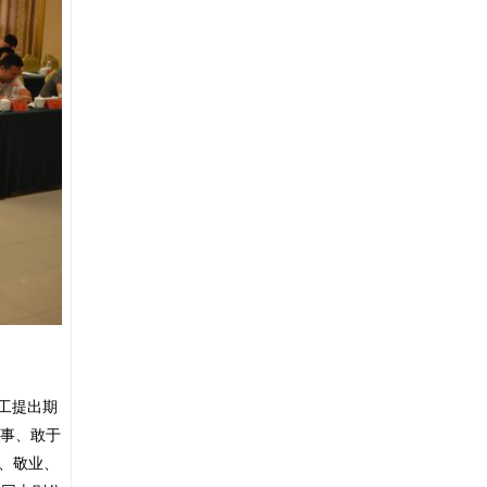
工提出期
小事、敢于
、敬业、