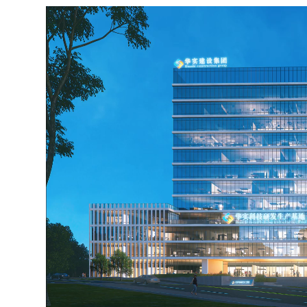
视
频
播
放
器