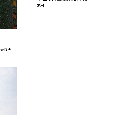
称号
司秉持严