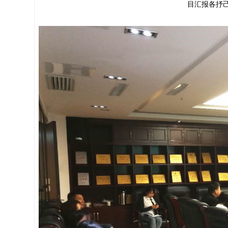
目汇报各抒