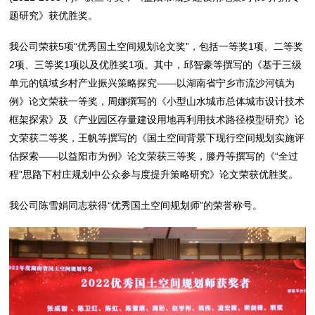
题研究》获优胜奖。
我公司荣获5项“优秀国土空间规划论文奖”，包括一等奖1项、二等奖
2项、三等奖1项以及优胜奖1项。其中，邱智豪等撰写的《基于三级
单元的镇域乡村产业振兴策略探究——以湖南省宁乡市流沙河镇为
例》论文荣获一等奖，周娜撰写的《小型山水城市总体城市设计技术
框架探索》及《产业园区存量建设用地再利用技术路径模型研究》论
文荣获二等奖，王帆等撰写的《国土空间背景下现行空间规划实施评
估探索——以益阳市为例》论文荣获三等奖，滕丹等撰写的《“全过
程”思路下村庄规划中公众参与度提升策略研究》论文荣获优胜奖。
我公司陈雪娟同志获得“优秀国土空间规划师”的荣誉称号。