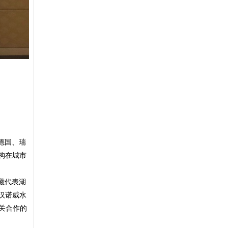
、德国、瑞
构在城市
曦代表湖
国汉诺威水
关合作的