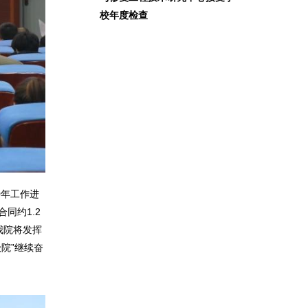
校年度检查
0年工作进
同约1.2
我院将发挥
院”继续奋