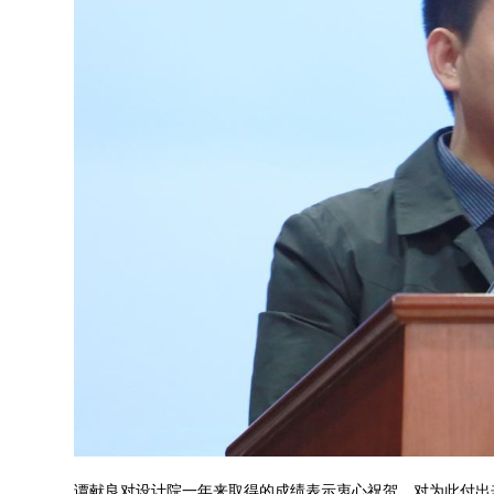
谭献良对设计院一年来取得的成绩表示衷心祝贺，对为此付出