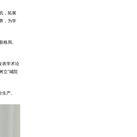
机，拓展
养，为学
新格局。
发表学术论
树立“城院
全生产。