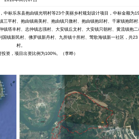
中标乐东县抱由镇光明村等23个美丽乡村规划设计项目，中标金额为19
镇三平村、抱由镇南美村、抱由镇只微村、抱由镇抱邱村、千家镇抱郎村
仲镇塔丰村、志仲镇志强村、大安镇丘文村、大安镇只朝村、黄流镇抱二
国镇新民村、佛罗镇新丹村、九所镇十所村、莺歌海镇新一社区，共23
村。
投资，项目出资比例为100%。（李晔）