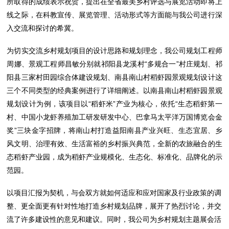
所取得的成绩表示祝贺，提出在全省最美乡村评选与展览活动即将上
线之际，在科教宣传、展览管理、活动形式等方面能与我公司进行深
入交流和探讨的希冀。
为切实交流乡村规划项目的设计思路和规划理念，我公司规划工程师
周娜、景观工程师昌敏分别就祁阳县龙溪村“多规合一”村庄规划、祁
阳县三家村田园综合体建设规划、南县南山村稻虾园景观规划设计这
三个不同类型的经典案例进行了详细阐述。以南县南山村稻虾园景观
规划设计为例，该项目以“稻虾米”产业为核心，依托“生态稻虾第一
村、中国小龙虾养殖加工研发研发中心、巴拿马太平洋万国博览会金
奖”三块金字招牌，将南山村打造益阳南县产业兴旺、生态宜居、乡
风文明、治理有效、生活富裕的乡村振兴典范，全新的农旅融合的生
态稻虾产业园，成为稻虾产业规模化、生态化、标准化、品牌化的示
范园。
以项目汇报为契机，与会双方就如何适应和应对国家及行业政策的调
整、更全面更有针对性地打造乡村规划品牌，展开了热烈讨论，并交
流了许多建设性的意见和建议。同时，我公司为乡村规划主题展会活