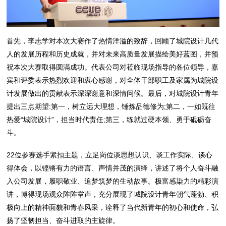
首先，李志学对本次大赛作了热情洋溢的致辞，回顾了城院设计几代
人的发展历程和历史成就，并对未来高质量发展描绘美好蓝图，并预
祝本次大赛取得圆满成功。代表公司对莅临现场指导的各位领导，嘉
宾和评委表示热烈欢迎和衷心感谢，对全体干部职工及家属为城院设
计发展做出的贡献表示深深谢意和深情问候。最后，对城院设计青年
提出三点期望:第一，树立远大理想，锤炼品德修为;第二，一如既往
热爱“城院设计”，担当时代责任;第三，练就过硬本领、勇于砥砺奋
斗。
22位参赛选手紧扣主题，立足岗位谈思想认识、谈工作实际、谈心
得体会，以铿锵有力的语言、声情并茂的演绎，讲述了将个人奋斗融
入公司发展，履职敬业、追梦筑梦的生动故事。极富感染力的精彩演
讲，博得现场观众阵阵掌声，充分展现了城院设计青年朝气蓬勃、积
极向上的精神面貌和青春风采，诠释了当代新青年的初心和使命，弘
扬了坚韧担当、奋斗进取的主旋律。