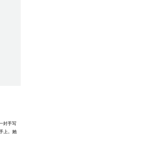
一封手写
手上。她