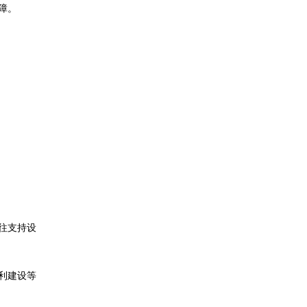
障。
往支持设
利建设等