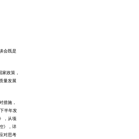
谈会既是
国家政策，
质量发展
对措施，
下半年发
》，从项
控》，详
应对思考