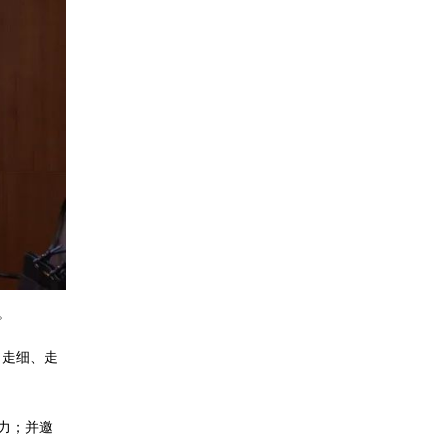
。
、走细、走
力；并邀