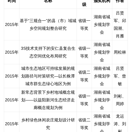
时间
名称
颁奖机构
作者
级
吕贤
湖南省城
基于“三规合一”的县（市）域城
省级一
军、邱
2015年
乡规划学
乡空间规划整合研究
等奖
国潮、
会
肖雁
湖南省城
3S技术支持下的安仁县复合生
省级一
2015年
乡规划学
周松林
态空间优化布局研究
等奖
会
城市生态地区可持续发展的规
湖南省城
吕贤
省级二
2015年
划路径与对策研究—以长株潭
乡规划学
军、曾
等奖
城市群生态绿心地区为例
会
敏
新常态背景下乡村地域概念规
湖南省城
省级一
刘彬、
2015年
划——以益阳新河生态经济走
乡规划学
等奖
周婷
廊概念规划为例
会
湖南省城
龙运
乡村绿色休闲农庄规划设计研
省级二
2015年
乡规划学
涛、刘
究
等奖
会
彬