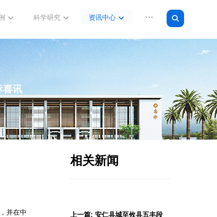
例
科学研究
资讯中心
标喜讯
相关新闻
作，并在中
上一篇: 安仁县城至攸县五丰段