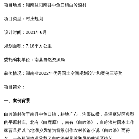
项目地点：湖南益阳南县中鱼口镇白吟浪村
项目类型：村庄规划
设计时间：2021年6月
规划面积：7.18平方公里
委托编制单位：南县自然资源局
获奖情况：湖南省2022年优秀国土空间规划设计和案例三等奖
项目简介：
一、案例背景
白吟浪村位于南县中鱼口镇，耕地广布，沟渠纵横，是洞庭湖区典型
的平原村庄。北有《白鹿原》，南有《白吟浪》，白吟浪村因本土作
家曹旦昇以当地湖乡风情为背景创作农村长篇小说《白吟浪》而得
名，一条疏河故道承载了白吟浪村垦荒和风俗的湖区技艺。