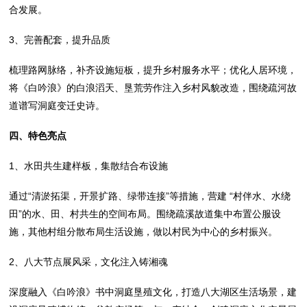
合发展。
3、完善配套，提升品质
梳理路网脉络，补齐设施短板，提升乡村服务水平；优化人居环境，
将《白吟浪》的白浪滔天、垦荒劳作注入乡村风貌改造，围绕疏河故
道谱写洞庭变迁史诗。
四
、特色亮点
1、水田共生建样板，集散结合布设施
通过“清淤拓渠，开景扩路、绿带连接”等措施，营建 “村伴水、水绕
田”的水、田、村共生的空间布局。围绕疏溪故道集中布置公服设
施，其他村组分散布局生活设施，做以村民为中心的乡村振兴。
2、八大节点展风采，文化注入铸湘魂
深度融入《白吟浪》书中洞庭垦殖文化，打造八大湖区生活场景，建