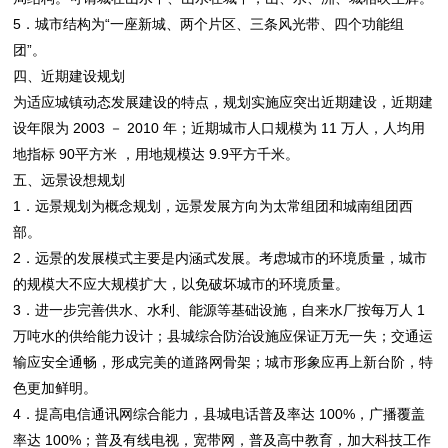
5．城市结构为“一座新城、两个片区、三条风光带、四个功能组
团”。
四、近期建设规划
为适应城镇动态发展建设的特点，规划实施应突出近期建设，近期建
设年限为 2003 － 2010 年；近期城市人口规模为 11 万人，人均用
地指标 90平方米 ，用地规模达 9.9平方千米。
五、远景设想规划
1．远景规划为概念规划，远景发展方向为太常组团和城南组团西
部。
2．远景的发展模式主要是内涵式发展。考虑城市的环境质量，城市
的规模大不应大规模扩大，以免破坏城市的环境质量。
3．进一步完善供水、水利、能源等基础设施，自来水厂按每万人 1
万吨水的供给能力设计；县城综合防治设施应保证万无一失；交通运
输应安全通畅，形成完美的道路网骨架；城市形象应再上新台阶，特
色更加鲜明。
4．提高电信通讯网综合能力，县城电话普及率达 100%，广播覆盖
率达 100%；普及有线电视，宽带网，普及高中教育，加大科技工作