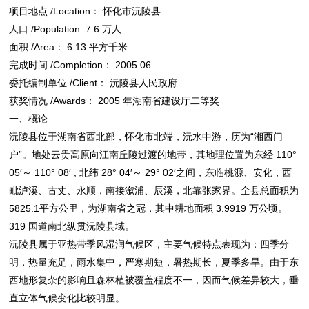
项目地点 /Location： 怀化市沅陵县
人口 /Population: 7.6 万人
面积 /Area： 6.13 平方千米
完成时间 /Completion： 2005.06
委托编制单位 /Client： 沅陵县人民政府
获奖情况 /Awards： 2005 年湖南省建设厅二等奖
一、概论
沅陵县位于湖南省西北部，怀化市北端，沅水中游，历为“湘西门
户”。地处云贵高原向江南丘陵过渡的地带，其地理位置为东经 110°
05′～ 110° 08′ , 北纬 28° 04′～ 29° 02′之间，东临桃源、安化，西
毗泸溪、古丈、永顺，南接溆浦、辰溪，北靠张家界。全县总面积为
5825.1平方公里，为湖南省之冠，其中耕地面积 3.9919 万公顷。
319 国道南北纵贯沅陵县域。
沅陵县属于亚热带季风湿润气候区，主要气候特点表现为：四季分
明，热量充足，雨水集中，严寒期短，暑热期长，夏季多旱。由于东
西地形复杂的影响且森林植被覆盖程度不一，因而气候差异较大，垂
直立体气候变化比较明显。