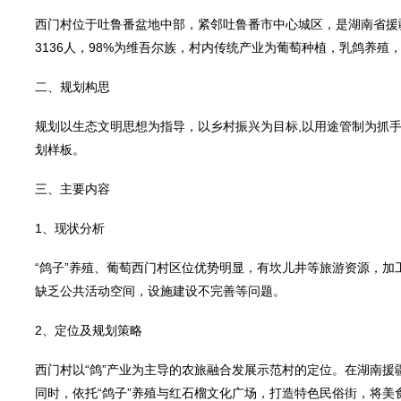
西门村位于吐鲁番盆地中部，紧邻吐鲁番市中心城区，是湖南省援疆
3136人，98%为维吾尔族，村内传统产业为葡萄种植，乳鸽养殖
二、规划构思
规划以生态文明思想为指导，以乡村振兴为目标,以用途管制为抓
划样板。
三、主要内容
1、现状分析
“鸽子”养殖、葡萄西门村区位优势明显，有坎儿井等旅游资源，
缺乏公共活动空间，设施建设不完善等问题。
2、定位及规划策略
西门村以“鸽”产业为主导的农旅融合发展示范村的定位。在湖南
同时，依托“鸽子”养殖与红石榴文化广场，打造特色民俗街，将