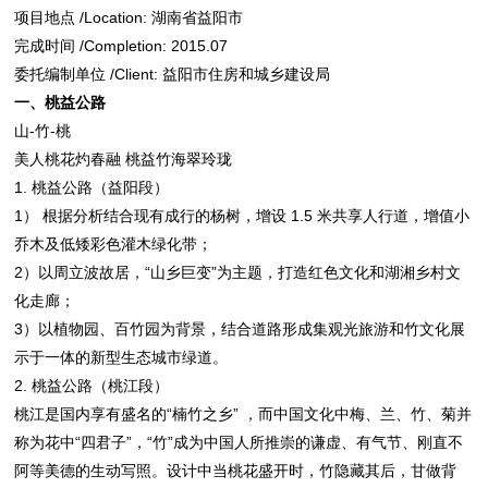
项目地点 /Location: 湖南省益阳市
完成时间 /Completion: 2015.07
委托编制单位 /Client: 益阳市住房和城乡建设局
一、桃益公路
山-竹-桃
美人桃花灼春融 桃益竹海翠玲珑
1. 桃益公路（益阳段）
1） 根据分析结合现有成行的杨树，增设 1.5 米共享人行道，增值小
乔木及低矮彩色灌木绿化带；
2）以周立波故居，“山乡巨变”为主题，打造红色文化和湖湘乡村文
化走廊；
3）以植物园、百竹园为背景，结合道路形成集观光旅游和竹文化展
示于一体的新型生态城市绿道。
2. 桃益公路（桃江段）
桃江是国内享有盛名的“楠竹之乡” ，而中国文化中梅、兰、竹、菊并
称为花中“四君子”，“竹”成为中国人所推崇的谦虚、有气节、刚直不
阿等美德的生动写照。设计中当桃花盛开时，竹隐藏其后，甘做背