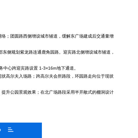
网络；团圆路西侧增设城市辅道，缓解东广场建成后交通量增
龙郡东侧规划紫龙路连通鹿角园路。迎宾路北侧增设城市辅道，
心跨迎宾路设置 1-3×16m地下通道。
现状高尔夫入场路；跨高尔夫会所路段，环园路走向位于现状
，提升公园景观效果；在北广场路段采用半开敞式的棚洞设计
》