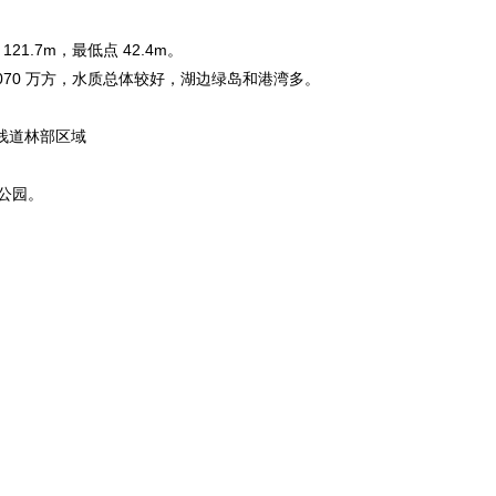
1.7m，最低点 42.4m。
 1070 万方，水质总体较好，湖边绿岛和港湾多。
行栈道林部区域
公园。