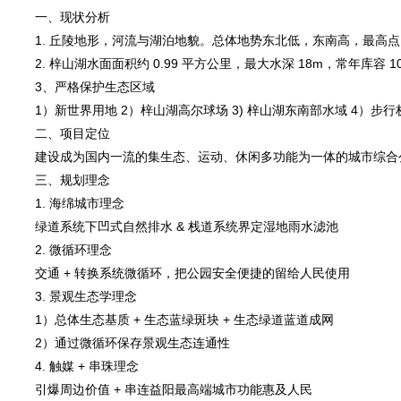
一、现状分析
1. 丘陵地形，河流与湖泊地貌。总体地势东北低，东南高，最高点 12
2. 梓山湖水面面积约 0.99 平方公里，最大水深 18m，常年库容
3、严格保护生态区域
1）新世界用地 2）梓山湖高尔球场 3) 梓山湖东南部水域 4）步
二、项目定位
建设成为国内一流的集生态、运动、休闲多功能为一体的城市综合
三、规划理念
1. 海绵城市理念
绿道系统下凹式自然排水 & 栈道系统界定湿地雨水滤池
2. 微循环理念
交通 + 转换系统微循环，把公园安全便捷的留给人民使用
3. 景观生态学理念
1）总体生态基质 + 生态蓝绿斑块 + 生态绿道蓝道成网
2）通过微循环保存景观生态连通性
4. 触媒 + 串珠理念
引爆周边价值 + 串连益阳最高端城市功能惠及人民