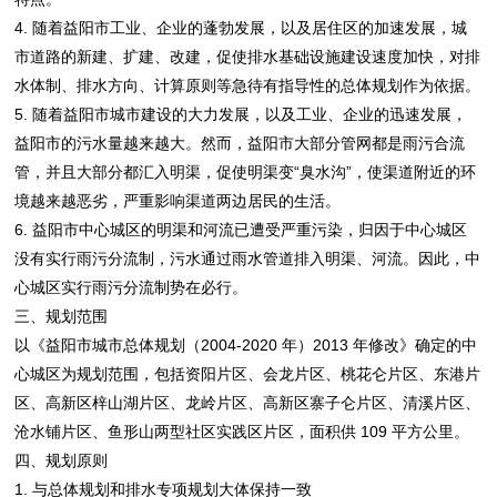
4. 随着益阳市工业、企业的蓬勃发展，以及居住区的加速发展，城
市道路的新建、扩建、改建，促使排水基础设施建设速度加快，对排
水体制、排水方向、计算原则等急待有指导性的总体规划作为依据。
5. 随着益阳市城市建设的大力发展，以及工业、企业的迅速发展，
益阳市的污水量越来越大。然而，益阳市大部分管网都是雨污合流
管，并且大部分都汇入明渠，促使明渠变“臭水沟”，使渠道附近的环
境越来越恶劣，严重影响渠道两边居民的生活。
6. 益阳市中心城区的明渠和河流已遭受严重污染，归因于中心城区
没有实行雨污分流制，污水通过雨水管道排入明渠、河流。因此，中
心城区实行雨污分流制势在必行。
三、规划范围
以《益阳市城市总体规划（2004-2020 年）2013 年修改》确定的中
心城区为规划范围，包括资阳片区、会龙片区、桃花仑片区、东港片
区、高新区梓山湖片区、龙岭片区、高新区寨子仑片区、清溪片区、
沧水铺片区、鱼形山两型社区实践区片区，面积供 109 平方公里。
四、规划原则
1. 与总体规划和排水专项规划大体保持一致