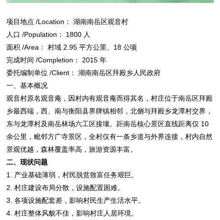
项目地点 /Location： 湖南南岳区观音村
人口 /Population： 1800 人
面积 /Area： 村域 2.95 平方公里、18 公顷
完成时间 /Completion： 2015 年
委托编制单位 /Client： 湖南南岳区拜殿乡人民政府
一、基本概况
观音村原名观音庵，因村内有观音庵而得其名，村庄位于南岳区拜殿
乡最西端，西、南与衡阳县界牌镇相邻，北侧与拜殿乡龙潭村交界，
东与龙潭村及南岳林场六工区接壤。距南岳核心景区直线距离仅 10
余公里，毗邻方广寺景区，全村仅有一条乡道与外界连接，村内自然
景观优越，森林覆盖率高，旅游资源丰富。
二、现状问题
1. 产业基础薄弱，村民脱贫致富任务艰巨。
2. 村庄建设布局分散，设施配置困难。
3. 各项设施配套差，影响村民生产生活水平。
4. 村庄整体风貌不佳，影响村庄人居环境。