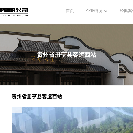
首页
企业概况
经典案
贵州省册亨县客运西站
贵州省册亨县客运西站