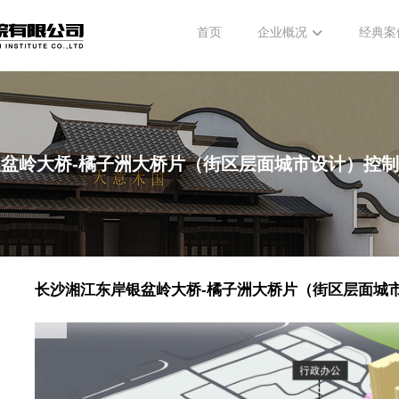
首页
企业概况
经典案
盆岭大桥-橘子洲大桥片（街区层面城市设计）控
长沙湘江东岸银盆岭大桥-橘子洲大桥片（街区层面城