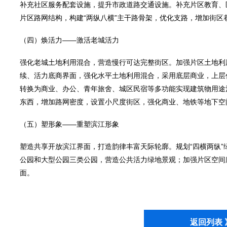
补充社区服务配套设施，提升市政道路交通设施。补充片区教育、
片区路网结构，构建“两纵八横”主干路骨架，优化支路，增加街区
（四）焕活力——激活老城活力
强化老城土地利用混合，营造慢行可达完整街区。加强片区土地利
续、活力底商界面，强化水平土地利用混合，采用底层商业，上层
转换为商业、办公、青年旅舍、城区民宿等多功能实现建筑物用途
东西，增加路网密度，设置小尺度街区，强化商业、地铁等地下空
（五）塑形象——重塑滨江形象
塑造共享开放滨江界面，打造韵律丰富天际轮廓。规划“四横两纵”
公园和大型公园三类公园，营造公共活力绿地景观；加强片区空间
面。
返回列表 