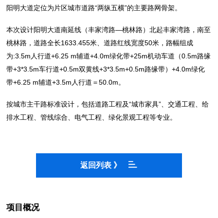
“两纵五横”的主要路网骨架。
阳明大道定位为片区城市道路
—桃林路
本次设计阳明大道南延线（丰家湾路
）北起丰家湾路，南至
1633.455米、道路红线宽度50米
桃林路，道路全长
，路幅组成
:3.5m人行道+6.25 m
+4.0m绿化带+25m
0.5m路缘
为
辅道
机动车道（
带+3*3.5m车行道+0.5m双黄线+3*3.5m+0.5m路缘带
+4.0m绿化
）
带+6.25 m
+3.5m人行道＝50.0m。
辅道
“城市家具”、交通工程、给
按城市主干路标准设计，包括道路工程及
排水工程、管线综合、电气工程、绿化景观工程
等专业。
返回列表 》
项目概况