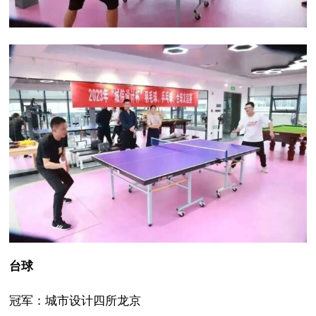
台球
冠军：城市设计四所龙京