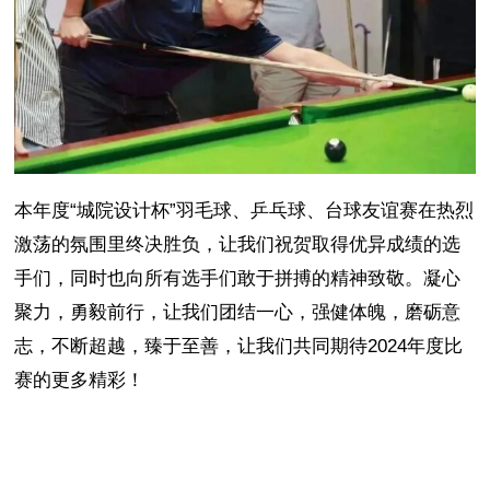
本年度“城院设计杯”羽毛球、乒乓球、台球友谊赛在热烈
激荡的氛围里终决胜负，让我们祝贺取得优异成绩的选
手们，同时也向所有选手们敢于拼搏的精神致敬。凝心
聚力，勇毅前行，让我们团结一心，强健体魄，磨砺意
志，不断超越，臻于至善，让我们共同期待2024年度比
赛的更多精彩！