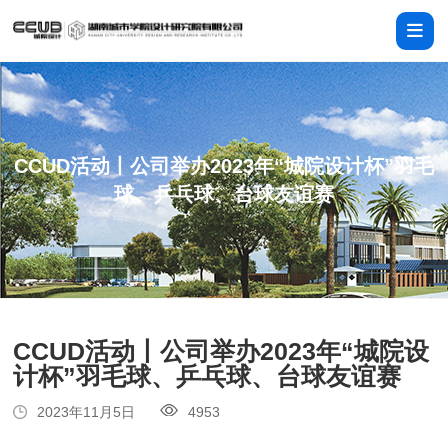
CCUD活动丨公司举办2023年“城院设计杯”羽毛
球、乒乓球、台球友谊赛
CCUD活动丨公司举办2023年“城院设
计杯”羽毛球、乒乓球、台球友谊赛
2023年11月5日
4953