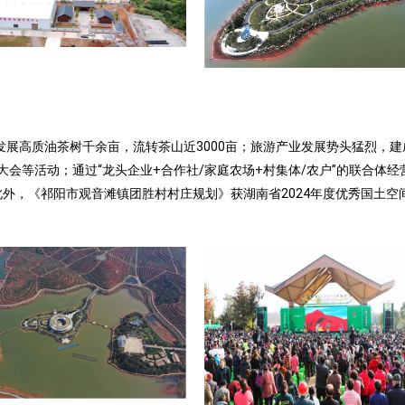
，发展高质油茶树千余亩，流转茶山近3000亩；旅游产业发展势头猛烈，
会等活动；通过“龙头企业+合作社/家庭农场+村集体/农户”的联合体经
。此外，《祁阳市观音滩镇团胜村村庄规划》获湖南省2024年度优秀国土空