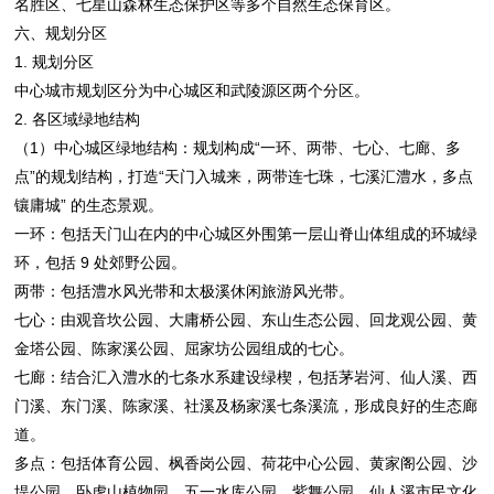
名胜区、七星山森林生态保护区等多个自然生态保育区。
六、规划分区
1. 规划分区
中心城市规划区分为中心城区和武陵源区两个分区。
2. 各区域绿地结构
（1）中心城区绿地结构：规划构成“一环、两带、七心、七廊、多
点”的规划结构，打造“天门入城来，两带连七珠，七溪汇澧水，多点
镶庸城” 的生态景观。
一环：包括天门山在内的中心城区外围第一层山脊山体组成的环城绿
环，包括 9 处郊野公园。
两带：包括澧水风光带和太极溪休闲旅游风光带。
七心：由观音坎公园、大庸桥公园、东山生态公园、回龙观公园、黄
金塔公园、陈家溪公园、屈家坊公园组成的七心。
七廊：结合汇入澧水的七条水系建设绿楔，包括茅岩河、仙人溪、西
门溪、东门溪、陈家溪、社溪及杨家溪七条溪流，形成良好的生态廊
道。
多点：包括体育公园、枫香岗公园、荷花中心公园、黄家阁公园、沙
堤公园、卧虎山植物园、五一水库公园、紫舞公园、仙人溪市民文化