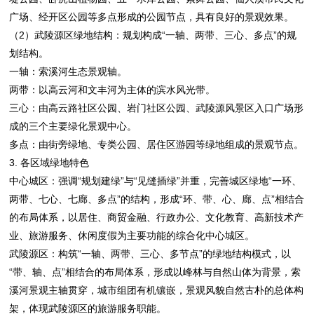
广场、经开区公园等多点形成的公园节点，具有良好的景观效果。
（2）武陵源区绿地结构：规划构成“一轴、两带、三心、多点”的规
划结构。
一轴：索溪河生态景观轴。
两带：以高云河和文丰河为主体的滨水风光带。
三心：由高云路社区公园、岩门社区公园、武陵源风景区入口广场形
成的三个主要绿化景观中心。
多点：由街旁绿地、专类公园、居住区游园等绿地组成的景观节点。
3. 各区域绿地特色
中心城区：强调“规划建绿”与“见缝插绿”并重，完善城区绿地“一环、
两带、七心、七廊、多点”的结构，形成“环、带、心、廊、点”相结合
的布局体系，以居住、商贸金融、行政办公、文化教育、高新技术产
业、旅游服务、休闲度假为主要功能的综合化中心城区。
武陵源区：构筑“一轴、两带、三心、多节点”的绿地结构模式，以
“带、轴、点”相结合的布局体系，形成以峰林与自然山体为背景，索
溪河景观主轴贯穿，城市组团有机镶嵌，景观风貌自然古朴的总体构
架，体现武陵源区的旅游服务职能。